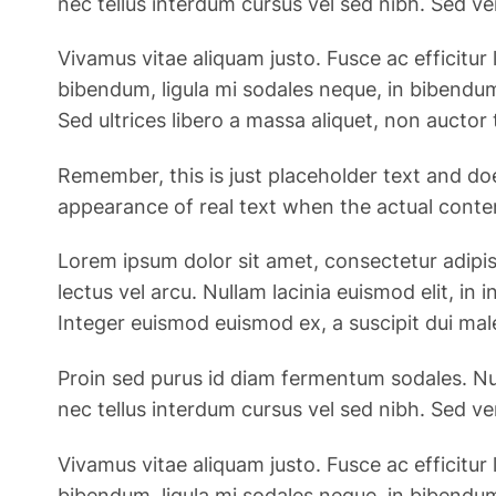
nec tellus interdum cursus vel sed nibh. Sed v
Vivamus vitae aliquam justo. Fusce ac efficitur 
bibendum, ligula mi sodales neque, in bibendum
Sed ultrices libero a massa aliquet, non auctor t
Remember, this is just placeholder text and do
appearance of real text when the actual content
Lorem ipsum dolor sit amet, consectetur adipiscin
lectus vel arcu. Nullam lacinia euismod elit, i
Integer euismod euismod ex, a suscipit dui mal
Proin sed purus id diam fermentum sodales. Nul
nec tellus interdum cursus vel sed nibh. Sed v
Vivamus vitae aliquam justo. Fusce ac efficitur 
bibendum, ligula mi sodales neque, in bibendum