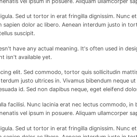
enenatis vel ipsum in posuere. Aliquam ullamcorper sa
ligula. Sed ut tortor in erat fringilla dignissim. Nun
 sapien dolor ac libero. Aenean interdum justo in to
ellus suscipit.
esn't have any actual meaning. It's often used in des
 isn't available yet.
g elit. Sed commodo, tortor quis sollicitudin mattis, j
n interdum justo ultrices in. Vivamus bibendum neque u
esuada id. Sed non dapibus neque, eget eleifend dolo
la facilisi. Nunc lacinia erat nec lectus commodo, in
enenatis vel ipsum in posuere. Aliquam ullamcorper sa
ligula. Sed ut tortor in erat fringilla dignissim. Nun
 sapien dolor ac libero. Aenean interdum justo in to