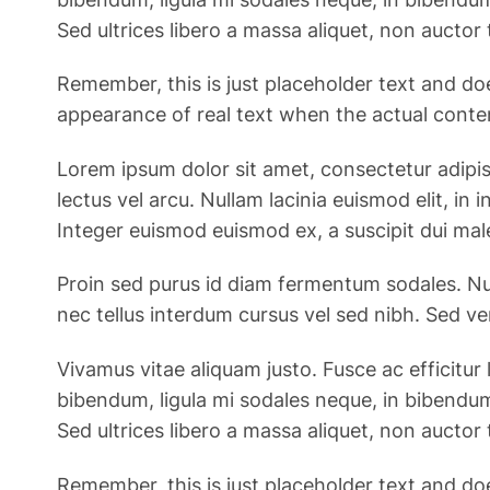
Sed ultrices libero a massa aliquet, non auctor t
Remember, this is just placeholder text and do
appearance of real text when the actual content
Lorem ipsum dolor sit amet, consectetur adipiscin
lectus vel arcu. Nullam lacinia euismod elit, i
Integer euismod euismod ex, a suscipit dui mal
Proin sed purus id diam fermentum sodales. Nul
nec tellus interdum cursus vel sed nibh. Sed v
Vivamus vitae aliquam justo. Fusce ac efficitur 
bibendum, ligula mi sodales neque, in bibendum
Sed ultrices libero a massa aliquet, non auctor t
Remember, this is just placeholder text and do