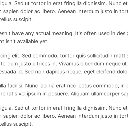
ligula. Sed ut tortor in erat fringilla dignissim. Nun
 sapien dolor ac libero. Aenean interdum justo in to
ellus suscipit.
esn't have any actual meaning. It's often used in des
 isn't available yet.
g elit. Sed commodo, tortor quis sollicitudin mattis, j
n interdum justo ultrices in. Vivamus bibendum neque u
esuada id. Sed non dapibus neque, eget eleifend dolo
la facilisi. Nunc lacinia erat nec lectus commodo, in
enenatis vel ipsum in posuere. Aliquam ullamcorper sa
ligula. Sed ut tortor in erat fringilla dignissim. Nun
 sapien dolor ac libero. Aenean interdum justo in to
ellus suscipit.