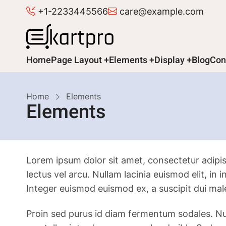
Skip
+1-2233445566
care@example.com
to
main
content
Main
Home
Page Layout
Elements
Display
Blog
Con
navigation
Breadcrumb
Home
Elements
Elements
Lorem ipsum dolor sit amet, consectetur adipiscin
lectus vel arcu. Nullam lacinia euismod elit, i
Integer euismod euismod ex, a suscipit dui mal
Proin sed purus id diam fermentum sodales. Nul