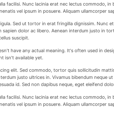
la facilisi. Nunc lacinia erat nec lectus commodo, in
enenatis vel ipsum in posuere. Aliquam ullamcorper sa
ligula. Sed ut tortor in erat fringilla dignissim. Nun
 sapien dolor ac libero. Aenean interdum justo in to
ellus suscipit.
esn't have any actual meaning. It's often used in des
 isn't available yet.
g elit. Sed commodo, tortor quis sollicitudin mattis, j
n interdum justo ultrices in. Vivamus bibendum neque u
esuada id. Sed non dapibus neque, eget eleifend dolo
la facilisi. Nunc lacinia erat nec lectus commodo, in
enenatis vel ipsum in posuere. Aliquam ullamcorper sa