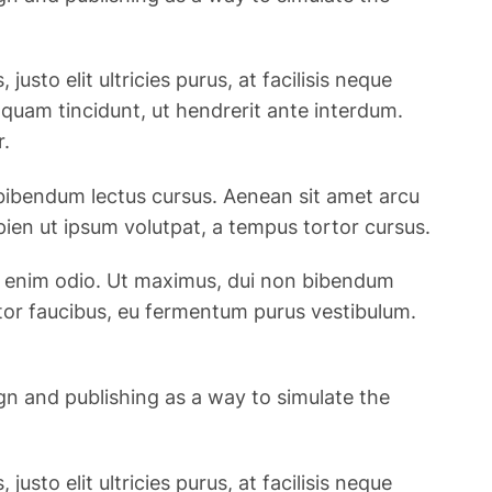
usto elit ultricies purus, at facilisis neque
t quam tincidunt, ut hendrerit ante interdum.
r.
 bibendum lectus cursus. Aenean sit amet arcu
pien ut ipsum volutpat, a tempus tortor cursus.
c et enim odio. Ut maximus, dui non bibendum
rtor faucibus, eu fermentum purus vestibulum.
ign and publishing as a way to simulate the
usto elit ultricies purus, at facilisis neque