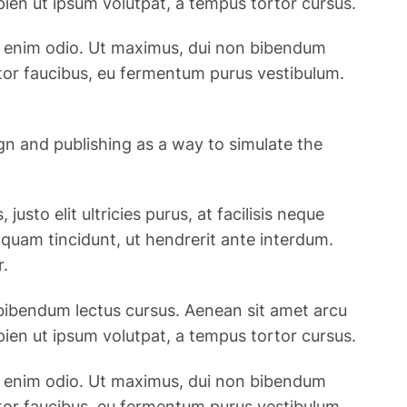
pien ut ipsum volutpat, a tempus tortor cursus.
c et enim odio. Ut maximus, dui non bibendum
rtor faucibus, eu fermentum purus vestibulum.
ign and publishing as a way to simulate the
usto elit ultricies purus, at facilisis neque
t quam tincidunt, ut hendrerit ante interdum.
r.
 bibendum lectus cursus. Aenean sit amet arcu
pien ut ipsum volutpat, a tempus tortor cursus.
c et enim odio. Ut maximus, dui non bibendum
rtor faucibus, eu fermentum purus vestibulum.