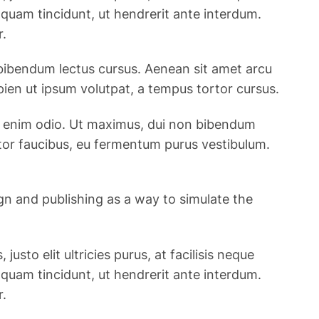
t quam tincidunt, ut hendrerit ante interdum.
r.
 bibendum lectus cursus. Aenean sit amet arcu
pien ut ipsum volutpat, a tempus tortor cursus.
c et enim odio. Ut maximus, dui non bibendum
rtor faucibus, eu fermentum purus vestibulum.
ign and publishing as a way to simulate the
usto elit ultricies purus, at facilisis neque
t quam tincidunt, ut hendrerit ante interdum.
r.