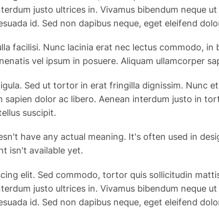
n interdum justo ultrices in. Vivamus bibendum neque u
esuada id. Sed non dapibus neque, eget eleifend dolo
la facilisi. Nunc lacinia erat nec lectus commodo, in
enenatis vel ipsum in posuere. Aliquam ullamcorper sa
ligula. Sed ut tortor in erat fringilla dignissim. Nun
 sapien dolor ac libero. Aenean interdum justo in to
ellus suscipit.
esn't have any actual meaning. It's often used in des
 isn't available yet.
g elit. Sed commodo, tortor quis sollicitudin mattis, j
n interdum justo ultrices in. Vivamus bibendum neque u
esuada id. Sed non dapibus neque, eget eleifend dolo