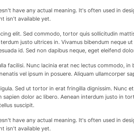
esn't have any actual meaning. It's often used in des
 isn't available yet.
g elit. Sed commodo, tortor quis sollicitudin mattis, j
n interdum justo ultrices in. Vivamus bibendum neque u
esuada id. Sed non dapibus neque, eget eleifend dolo
la facilisi. Nunc lacinia erat nec lectus commodo, in
enenatis vel ipsum in posuere. Aliquam ullamcorper sa
ligula. Sed ut tortor in erat fringilla dignissim. Nun
 sapien dolor ac libero. Aenean interdum justo in to
ellus suscipit.
esn't have any actual meaning. It's often used in des
 isn't available yet.