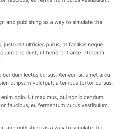
ign and publishing as a way to simulate the
usto elit ultricies purus, at facilisis neque
t quam tincidunt, ut hendrerit ante interdum.
r.
 bibendum lectus cursus. Aenean sit amet arcu
pien ut ipsum volutpat, a tempus tortor cursus.
c et enim odio. Ut maximus, dui non bibendum
rtor faucibus, eu fermentum purus vestibulum.
ign and publishing as a way to simulate the