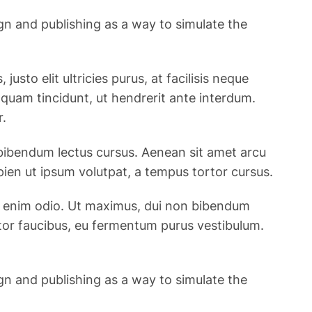
ign and publishing as a way to simulate the
usto elit ultricies purus, at facilisis neque
t quam tincidunt, ut hendrerit ante interdum.
r.
 bibendum lectus cursus. Aenean sit amet arcu
pien ut ipsum volutpat, a tempus tortor cursus.
c et enim odio. Ut maximus, dui non bibendum
rtor faucibus, eu fermentum purus vestibulum.
ign and publishing as a way to simulate the