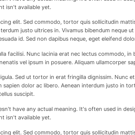
 isn't available yet.
g elit. Sed commodo, tortor quis sollicitudin mattis, j
n interdum justo ultrices in. Vivamus bibendum neque u
esuada id. Sed non dapibus neque, eget eleifend dolo
la facilisi. Nunc lacinia erat nec lectus commodo, in
enenatis vel ipsum in posuere. Aliquam ullamcorper sa
ligula. Sed ut tortor in erat fringilla dignissim. Nun
 sapien dolor ac libero. Aenean interdum justo in to
ellus suscipit.
esn't have any actual meaning. It's often used in des
 isn't available yet.
g elit. Sed commodo, tortor quis sollicitudin mattis, j