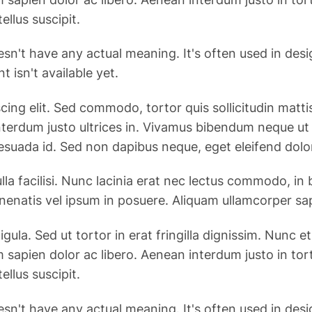
ellus suscipit.
esn't have any actual meaning. It's often used in des
 isn't available yet.
g elit. Sed commodo, tortor quis sollicitudin mattis, j
n interdum justo ultrices in. Vivamus bibendum neque u
esuada id. Sed non dapibus neque, eget eleifend dolo
la facilisi. Nunc lacinia erat nec lectus commodo, in
enenatis vel ipsum in posuere. Aliquam ullamcorper sa
ligula. Sed ut tortor in erat fringilla dignissim. Nun
 sapien dolor ac libero. Aenean interdum justo in to
ellus suscipit.
esn't have any actual meaning. It's often used in des